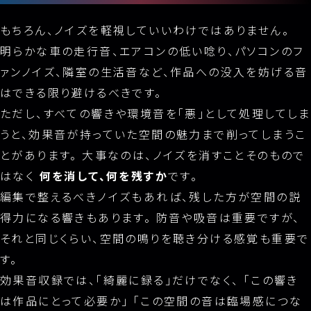
もちろん、ノイズを軽視していいわけではありません。
明らかな車の走行音、エアコンの低い唸り、パソコンのフ
ァンノイズ、隣室の生活音など、作品への没入を妨げる音
はできる限り避けるべきです。
ただし、すべての響きや環境音を「悪」として処理してしま
うと、効果音が持っていた空間の魅力まで削ってしまうこ
とがあります。 大事なのは、ノイズを消すことそのもので
はなく
何を消して、何を残すか
です。
編集で整えるべきノイズもあれば、残した方が空間の説
得力になる響きもあります。 防音や吸音は重要ですが、
それと同じくらい、空間の鳴りを聴き分ける感覚も重要で
す。
効果音収録では、「綺麗に録る」だけでなく、 「この響き
は作品にとって必要か」 「この空間の音は臨場感につな