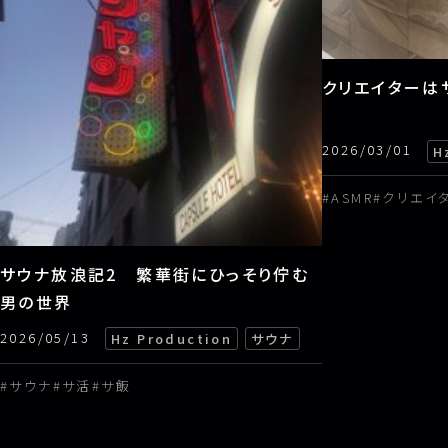
ブログ
クリエイターは
料金表
2026/03/01
H
法人・制作会社様向け窓口
ASMR
クリエイ
サウナ放浪記2 繁華街にひっそり佇む
男の世界
2026/05/13
Hz Production
サウナ
雑談
サウナ
サ活
サ飯